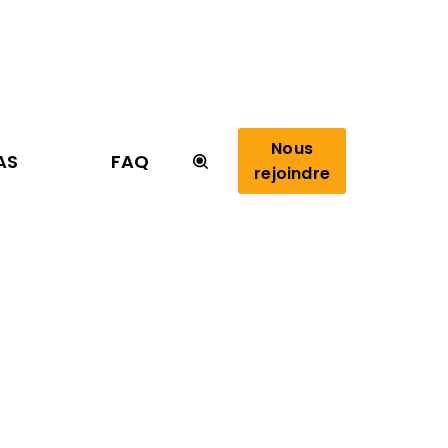
Nous
AS
FAQ
rejoindre